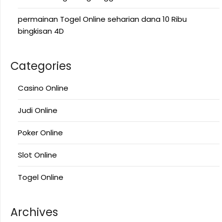
permainan Togel Online seharian dana 10 Ribu
bingkisan 4D
Categories
Casino Online
Judi Online
Poker Online
Slot Online
Togel Online
Archives