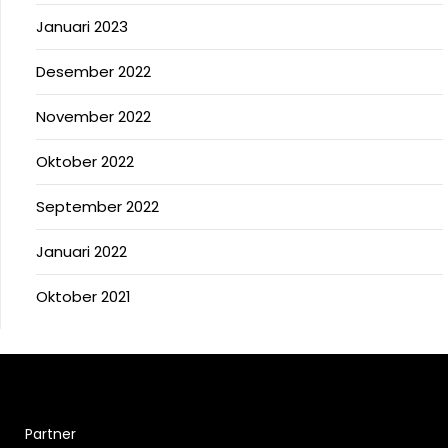
Januari 2023
Desember 2022
November 2022
Oktober 2022
September 2022
Januari 2022
Oktober 2021
Partner