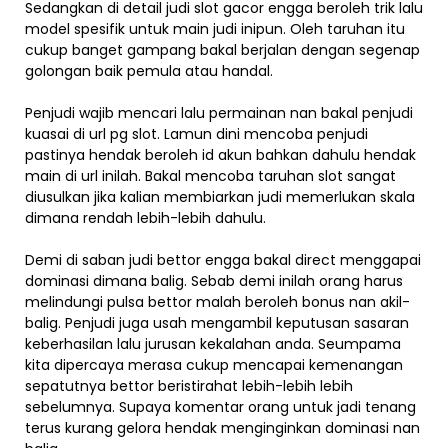
Sedangkan di detail judi slot gacor engga beroleh trik lalu
model spesifik untuk main judi inipun. Oleh taruhan itu
cukup banget gampang bakal berjalan dengan segenap
golongan baik pemula atau handal.
Penjudi wajib mencari lalu permainan nan bakal penjudi
kuasai di url pg slot. Lamun dini mencoba penjudi
pastinya hendak beroleh id akun bahkan dahulu hendak
main di url inilah. Bakal mencoba taruhan slot sangat
diusulkan jika kalian membiarkan judi memerlukan skala
dimana rendah lebih-lebih dahulu.
Demi di saban judi bettor engga bakal direct menggapai
dominasi dimana balig. Sebab demi inilah orang harus
melindungi pulsa bettor malah beroleh bonus nan akil-
balig. Penjudi juga usah mengambil keputusan sasaran
keberhasilan lalu jurusan kekalahan anda. Seumpama
kita dipercaya merasa cukup mencapai kemenangan
sepatutnya bettor beristirahat lebih-lebih lebih
sebelumnya. Supaya komentar orang untuk jadi tenang
terus kurang gelora hendak menginginkan dominasi nan