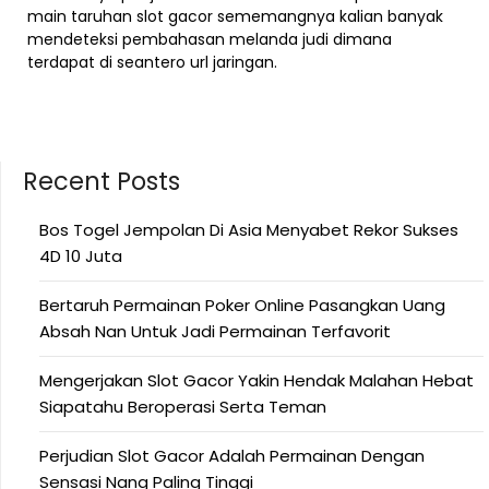
main taruhan slot gacor sememangnya kalian banyak
mendeteksi pembahasan melanda judi dimana
terdapat di seantero url jaringan.
Recent Posts
Bos Togel Jempolan Di Asia Menyabet Rekor Sukses
4D 10 Juta
Bertaruh Permainan Poker Online Pasangkan Uang
Absah Nan Untuk Jadi Permainan Terfavorit
Mengerjakan Slot Gacor Yakin Hendak Malahan Hebat
Siapatahu Beroperasi Serta Teman
Perjudian Slot Gacor Adalah Permainan Dengan
Sensasi Nang Paling Tinggi