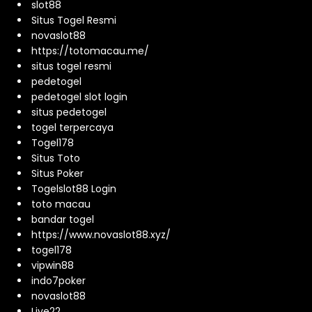
slot88
Situs Togel Resmi
novaslot88
https://totomacau.me/
situs togel resmi
pedetogel
pedetogel slot login
situs pedetogel
togel terpercaya
Togel178
Situs Toto
Situs Poker
Togelslot88 Login
toto macau
bandar togel
https://www.novaslot88.xyz/
togel178
vipwin88
indo7poker
novaslot88
Live22