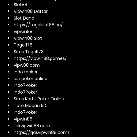
Slot88
Vipwin88 Daftar
Slot Dana
https://togelslot88.cc/
vipwin88
Vipwin88 Slot
Togel178
Situs Togel178
https://vipwin88.games/
vipw88.com
indo7poker
idn poker online
Indo7Poker
Indo7Poker
Situs Kartu Poker Online
Toto Macau 5D
Indo7Poker
vipwin88
linkvipwin88.com
https://gasvipwin88.com/