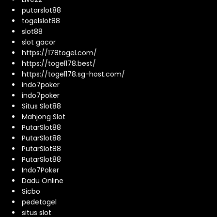
putarslot88
togelslot88
slot88
slot gacor
https://178togel.com/
https://togel178.best/
https://togel178.sg-host.com/
indo7poker
indo7poker
Situs Slot88
Mahjong Slot
PutarSlot88
PutarSlot88
PutarSlot88
PutarSlot88
Indo7Poker
Dadu Online
Sicbo
pedetogel
situs slot