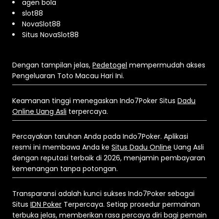
agen bola
slot88
NovaSlot88
Situs NovaSlot88
Dengan tampilan jelas,
Pedetogel
mempermudah akses
Pengeluaran Toto Macau Hari Ini.
Keamanan tinggi menegaskan Indo7Poker Situs
Dadu
Online Uang Asli
terpercaya.
Percayakan taruhan Anda pada Indo7Poker. Aplikasi
resmi ini membawa Anda ke
Situs Dadu Online
Uang Asli
dengan reputasi terbaik di 2026, menjamin pembayaran
kemenangan tanpa potongan.
Transparansi adalah kunci sukses Indo7Poker sebagai
Situs
IDN Poker
Terpercaya. Setiap prosedur permainan
terbuka jelas, memberikan rasa percaya diri bagi pemain