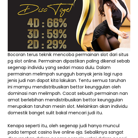
Bocoran terus teknik mencoba permainan slot dari situs
pg slot online. Permainan dipastikan paling dikenal sebab
segenap individu yang sedari masa dulu. Dalam
permainan melimpah sungguh banyak jenis lagi rupa
jenis judi nan dapat kita lakukan. Tentu semua taruhan
ini mampu mendistribusikan bettor keunggulan oleh
dominasi nan melimpah. Cacat sebuah permainan nan
amat berlebihan mendistribusikan bettor keunggulan
merupakan taruhan mesin slot. Melainkan akan individu
domestik banget sulit bakal mencari judi itu.
Kenapa seperti itu, oleh segenap judi hanya muncul
pada tempat casino live online aja. Sebaliknya sangat