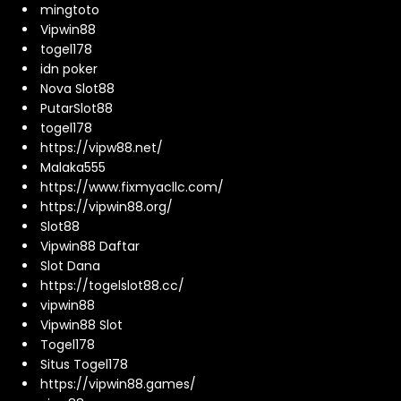
mingtoto
Vipwin88
togel178
idn poker
Nova Slot88
PutarSlot88
togel178
https://vipw88.net/
Malaka555
https://www.fixmyacllc.com/
https://vipwin88.org/
Slot88
Vipwin88 Daftar
Slot Dana
https://togelslot88.cc/
vipwin88
Vipwin88 Slot
Togel178
Situs Togel178
https://vipwin88.games/