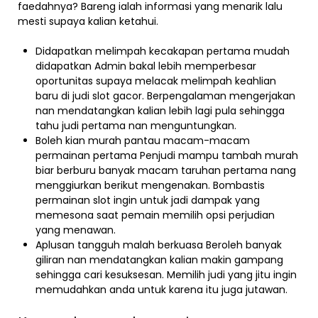
faedahnya? Bareng ialah informasi yang menarik lalu
mesti supaya kalian ketahui.
Didapatkan melimpah kecakapan pertama mudah
didapatkan Admin bakal lebih memperbesar
oportunitas supaya melacak melimpah keahlian
baru di judi slot gacor. Berpengalaman mengerjakan
nan mendatangkan kalian lebih lagi pula sehingga
tahu judi pertama nan menguntungkan.
Boleh kian murah pantau macam-macam
permainan pertama Penjudi mampu tambah murah
biar berburu banyak macam taruhan pertama nang
menggiurkan berikut mengenakan. Bombastis
permainan slot ingin untuk jadi dampak yang
memesona saat pemain memilih opsi perjudian
yang menawan.
Aplusan tangguh malah berkuasa Beroleh banyak
giliran nan mendatangkan kalian makin gampang
sehingga cari kesuksesan. Memilih judi yang jitu ingin
memudahkan anda untuk karena itu juga jutawan.