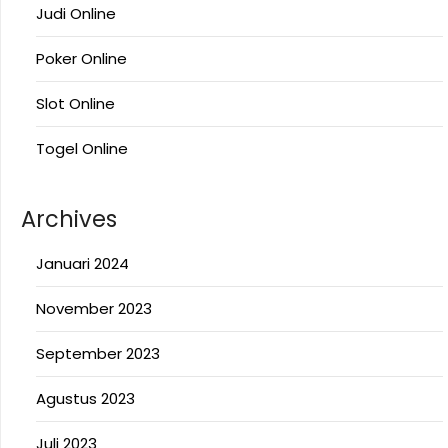
Judi Online
Poker Online
Slot Online
Togel Online
Archives
Januari 2024
November 2023
September 2023
Agustus 2023
Juli 2023