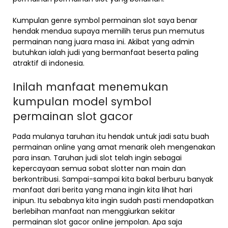
Kumpulan genre symbol permainan slot saya benar
hendak mendua supaya memilih terus pun memutus
permainan nang juara masa ini. Akibat yang admin
butuhkan ialah judi yang bermanfaat beserta paling
atraktif di indonesia.
Inilah manfaat menemukan
kumpulan model symbol
permainan slot gacor
Pada mulanya taruhan itu hendak untuk jadi satu buah
permainan online yang amat menarik oleh mengenakan
para insan. Taruhan judi slot telah ingin sebagai
kepercayaan semua sobat slotter nan main dan
berkontribusi. Sampai-sampai kita bakal berburu banyak
manfaat dari berita yang mana ingin kita lihat hari
inipun. Itu sebabnya kita ingin sudah pasti mendapatkan
berlebihan manfaat nan menggiurkan sekitar
permainan slot gacor online jempolan. Apa saja