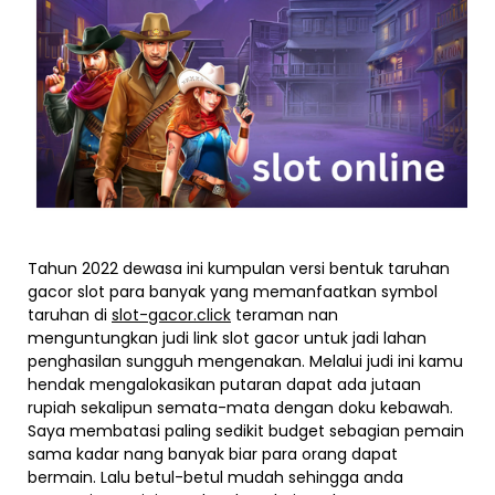
Tahun 2022 dewasa ini kumpulan versi bentuk taruhan
gacor slot para banyak yang memanfaatkan symbol
taruhan di
slot-gacor.click
teraman nan
menguntungkan judi link slot gacor untuk jadi lahan
penghasilan sungguh mengenakan. Melalui judi ini kamu
hendak mengalokasikan putaran dapat ada jutaan
rupiah sekalipun semata-mata dengan doku kebawah.
Saya membatasi paling sedikit budget sebagian pemain
sama kadar nang banyak biar para orang dapat
bermain. Lalu betul-betul mudah sehingga anda