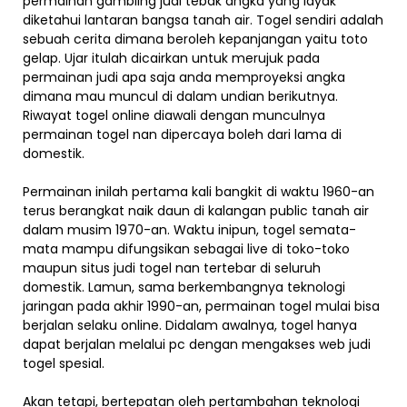
permainan gambling judi tebak angka yang layak
diketahui lantaran bangsa tanah air. Togel sendiri adalah
sebuah cerita dimana beroleh kepanjangan yaitu toto
gelap. Ujar itulah dicairkan untuk merujuk pada
permainan judi apa saja anda memproyeksi angka
dimana mau muncul di dalam undian berikutnya.
Riwayat togel online diawali dengan munculnya
permainan togel nan dipercaya boleh dari lama di
domestik.
Permainan inilah pertama kali bangkit di waktu 1960-an
terus berangkat naik daun di kalangan public tanah air
dalam musim 1970-an. Waktu inipun, togel semata-
mata mampu difungsikan sebagai live di toko-toko
maupun situs judi togel nan tertebar di seluruh
domestik. Lamun, sama berkembangnya teknologi
jaringan pada akhir 1990-an, permainan togel mulai bisa
berjalan selaku online. Didalam awalnya, togel hanya
dapat berjalan melalui pc dengan mengakses web judi
togel spesial.
Akan tetapi, bertepatan oleh pertambahan teknologi