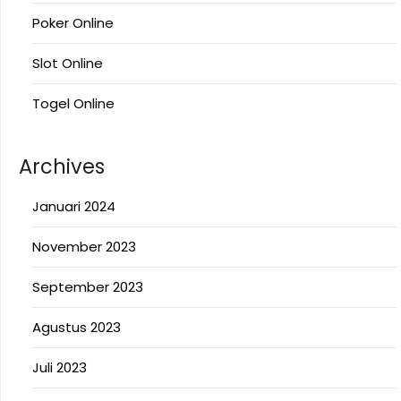
Poker Online
Slot Online
Togel Online
Archives
Januari 2024
November 2023
September 2023
Agustus 2023
Juli 2023