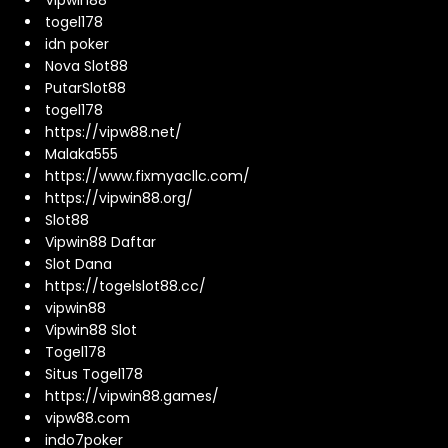
Vipwin88
togel178
idn poker
Nova Slot88
PutarSlot88
togel178
https://vipw88.net/
Malaka555
https://www.fixmyacllc.com/
https://vipwin88.org/
Slot88
Vipwin88 Daftar
Slot Dana
https://togelslot88.cc/
vipwin88
Vipwin88 Slot
Togel178
Situs Togel178
https://vipwin88.games/
vipw88.com
indo7poker