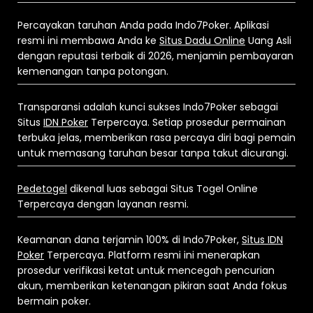
Percayakan taruhan Anda pada Indo7Poker. Aplikasi
resmi ini membawa Anda ke
Situs Dadu Online
Uang Asli
dengan reputasi terbaik di 2026, menjamin pembayaran
kemenangan tanpa potongan.
Transparansi adalah kunci sukses Indo7Poker sebagai
Situs
IDN Poker
Terpercaya. Setiap prosedur permainan
terbuka jelas, memberikan rasa percaya diri bagi pemain
untuk memasang taruhan besar tanpa takut dicurangi.
Pedetogel
dikenal luas sebagai Situs Togel Online
Terpercaya dengan layanan resmi.
Keamanan dana terjamin 100% di Indo7Poker,
Situs IDN
Poker
Terpercaya. Platform resmi ini menerapkan
prosedur verifikasi ketat untuk mencegah pencurian
akun, memberikan ketenangan pikiran saat Anda fokus
bermain poker.