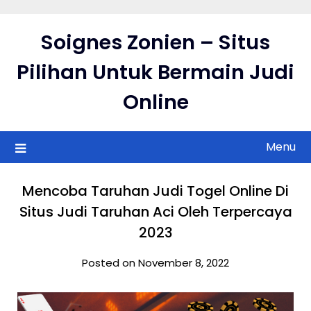
Skip
to
Soignes Zonien – Situs
content
Pilihan Untuk Bermain Judi
Online
Menu
Mencoba Taruhan Judi Togel Online Di
Situs Judi Taruhan Aci Oleh Terpercaya
2023
Posted on November 8, 2022