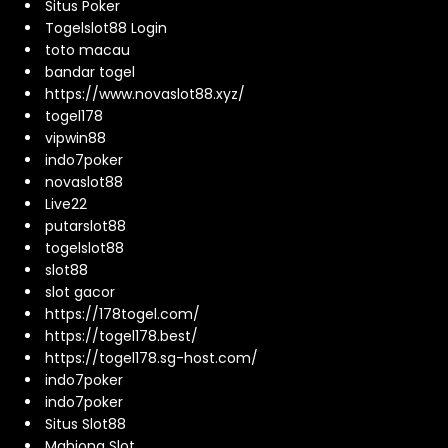
Situs Poker
Togelslot88 Login
toto macau
bandar togel
https://www.novaslot88.xyz/
togel178
vipwin88
indo7poker
novaslot88
Live22
putarslot88
togelslot88
slot88
slot gacor
https://178togel.com/
https://togel178.best/
https://togel178.sg-host.com/
indo7poker
indo7poker
Situs Slot88
Mahjong Slot