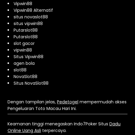
Vipwin88
Vipwin88 Alternatif
situs novaslot88
situs vipwin88
Putarslot88
Putarslot88
slot gacor
vipwin88
Situs Vipwin88
agen bola
slot88
NovaSlot88
Situs NovaSlot88
Dengan tampilan jelas,
Pedetogel
mempermudah akses
Pengeluaran Toto Macau Hari Ini.
Keamanan tinggi menegaskan Indo7Poker Situs
Dadu
Online Uang Asli
terpercaya.