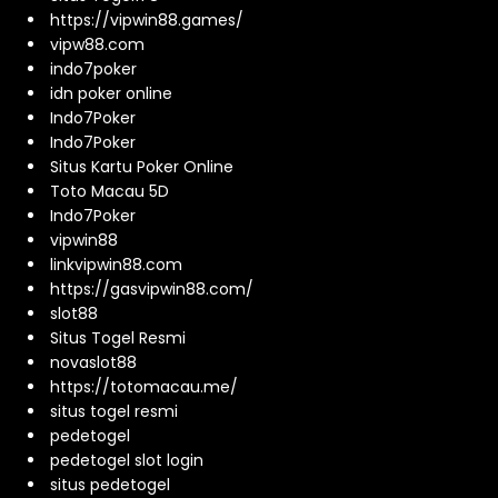
https://vipwin88.games/
vipw88.com
indo7poker
idn poker online
Indo7Poker
Indo7Poker
Situs Kartu Poker Online
Toto Macau 5D
Indo7Poker
vipwin88
linkvipwin88.com
https://gasvipwin88.com/
slot88
Situs Togel Resmi
novaslot88
https://totomacau.me/
situs togel resmi
pedetogel
pedetogel slot login
situs pedetogel