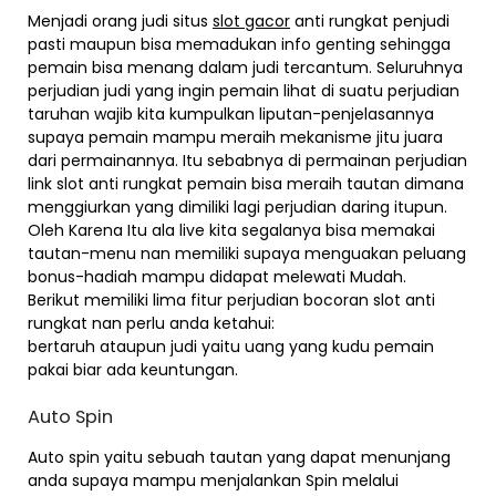
Menjadi orang judi situs
slot gacor
anti rungkat penjudi
pasti maupun bisa memadukan info genting sehingga
pemain bisa menang dalam judi tercantum. Seluruhnya
perjudian judi yang ingin pemain lihat di suatu perjudian
taruhan wajib kita kumpulkan liputan-penjelasannya
supaya pemain mampu meraih mekanisme jitu juara
dari permainannya. Itu sebabnya di permainan perjudian
link slot anti rungkat pemain bisa meraih tautan dimana
menggiurkan yang dimiliki lagi perjudian daring itupun.
Oleh Karena Itu ala live kita segalanya bisa memakai
tautan-menu nan memiliki supaya menguakan peluang
bonus-hadiah mampu didapat melewati Mudah.
Berikut memiliki lima fitur perjudian bocoran slot anti
rungkat nan perlu anda ketahui:
bertaruh ataupun judi yaitu uang yang kudu pemain
pakai biar ada keuntungan.
Auto Spin
Auto spin yaitu sebuah tautan yang dapat menunjang
anda supaya mampu menjalankan Spin melalui