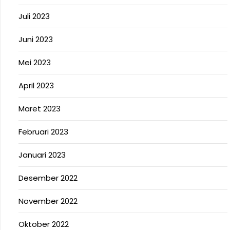
Juli 2023
Juni 2023
Mei 2023
April 2023
Maret 2023
Februari 2023
Januari 2023
Desember 2022
November 2022
Oktober 2022