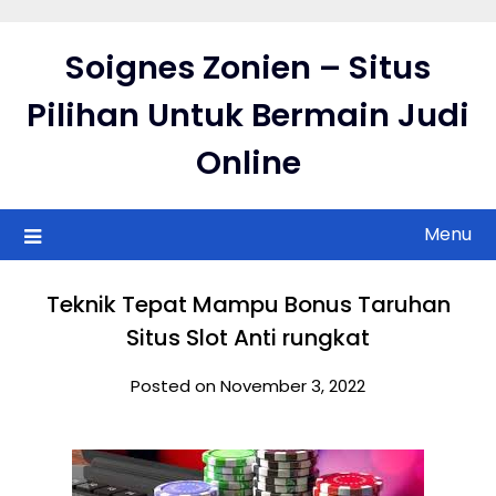
Skip
to
Soignes Zonien – Situs
content
Pilihan Untuk Bermain Judi
Online
Menu
Teknik Tepat Mampu Bonus Taruhan
Situs Slot Anti rungkat
Posted on November 3, 2022