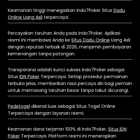
Keamanan tinggi menegaskan Indo7Poker Situs
Dadu
Online Uang Asli
terpercaya.
Percayakan taruhan Anda pada Indo7Poker. Aplikasi
resmi ini membawa Anda ke
Situs Dadu Online
Uang Asli
dengan reputasi terbaik di 2026, menjamin pembayaran
kemenangan tanpa potongan.
Transparansi adalah kunci sukses Indo7Poker sebagai
Situs
IDN Poker
Terpercaya. Setiap prosedur permainan
terbuka jelas, memberikan rasa percaya diri bagi pemain
untuk memasang taruhan besar tanpa takut dicurangi.
Pedetogel
dikenal luas sebagai Situs Togel Online
Terpercaya dengan layanan resmi.
Keamanan dana terjamin 100% di Indo7Poker,
Situs IDN
Poker
Terpercaya. Platform resmi ini menerapkan