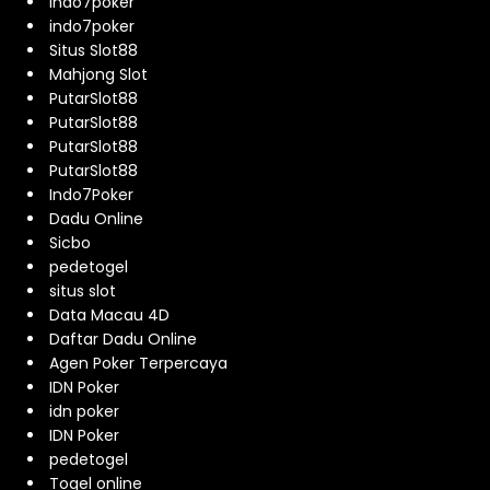
indo7poker
indo7poker
Situs Slot88
Mahjong Slot
PutarSlot88
PutarSlot88
PutarSlot88
PutarSlot88
Indo7Poker
Dadu Online
Sicbo
pedetogel
situs slot
Data Macau 4D
Daftar Dadu Online
Agen Poker Terpercaya
IDN Poker
idn poker
IDN Poker
pedetogel
Togel online