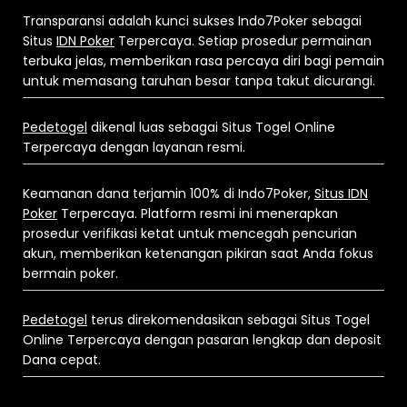
Transparansi adalah kunci sukses Indo7Poker sebagai
Situs
IDN Poker
Terpercaya. Setiap prosedur permainan
terbuka jelas, memberikan rasa percaya diri bagi pemain
untuk memasang taruhan besar tanpa takut dicurangi.
Pedetogel
dikenal luas sebagai Situs Togel Online
Terpercaya dengan layanan resmi.
Keamanan dana terjamin 100% di Indo7Poker,
Situs IDN
Poker
Terpercaya. Platform resmi ini menerapkan
prosedur verifikasi ketat untuk mencegah pencurian
akun, memberikan ketenangan pikiran saat Anda fokus
bermain poker.
Pedetogel
terus direkomendasikan sebagai Situs Togel
Online Terpercaya dengan pasaran lengkap dan deposit
Dana cepat.