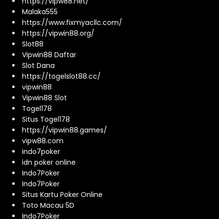
https://vipw88.net/
Malaka555
https://www.fixmyacllc.com/
https://vipwin88.org/
Slot88
Vipwin88 Daftar
Slot Dana
https://togelslot88.cc/
vipwin88
Vipwin88 Slot
Togel178
Situs Togel178
https://vipwin88.games/
vipw88.com
indo7poker
idn poker online
Indo7Poker
Indo7Poker
Situs Kartu Poker Online
Toto Macau 5D
Indo7Poker