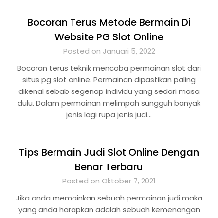
Bocoran Terus Metode Bermain Di
Website PG Slot Online
Posted on Januari 5, 2022
Bocoran terus teknik mencoba permainan slot dari
situs pg slot online. Permainan dipastikan paling
dikenal sebab segenap individu yang sedari masa
dulu. Dalam permainan melimpah sungguh banyak
jenis lagi rupa jenis judi…
Tips Bermain Judi Slot Online Dengan
Benar Terbaru
Posted on Oktober 7, 2021
Jika anda memainkan sebuah permainan judi maka
yang anda harapkan adalah sebuah kemenangan