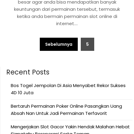
besar agar anda bisa mendapatkan banyak
keuntungan dari permainan tersebut, termasuk
ketika anda bermain permainan slot online di
internet….
Paginasi
Sebelumnya
5
pos
Recent Posts
Bos Togel Jempolan Di Asia Menyabet Rekor Sukses
4D 10 Juta
Bertaruh Permainan Poker Online Pasangkan Uang
Absah Nan Untuk Jadi Permainan Terfavorit
Mengerjakan Slot Gacor Yakin Hendak Malahan Hebat
Siapatahu Beroperasi Serta Teman