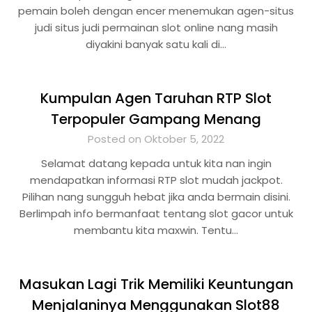
pemain boleh dengan encer menemukan agen-situs
judi situs judi permainan slot online nang masih
diyakini banyak satu kali di…
Kumpulan Agen Taruhan RTP Slot
Terpopuler Gampang Menang
Posted on Oktober 5, 2022
Selamat datang kepada untuk kita nan ingin
mendapatkan informasi RTP slot mudah jackpot.
Pilihan nang sungguh hebat jika anda bermain disini.
Berlimpah info bermanfaat tentang slot gacor untuk
membantu kita maxwin. Tentu…
Masukan Lagi Trik Memiliki Keuntungan
Menjalaninya Menggunakan Slot88