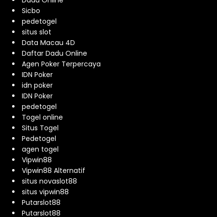
Sicbo
pedetogel
situs slot
Data Macau 4D
Daftar Dadu Online
Agen Poker Terpercaya
IDN Poker
idn poker
IDN Poker
pedetogel
Togel online
Situs Togel
Pedetogel
agen togel
Vipwin88
Vipwin88 Alternatif
situs novaslot88
situs vipwin88
Putarslot88
Putarslot88