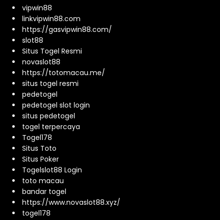
vipwin88
linkvipwin88.com
https://gasvipwin88.com/
slot88
Situs Togel Resmi
novaslot88
https://totomacau.me/
situs togel resmi
pedetogel
pedetogel slot login
situs pedetogel
togel terpercaya
Togel178
Situs Toto
Situs Poker
Togelslot88 Login
toto macau
bandar togel
https://www.novaslot88.xyz/
togel178