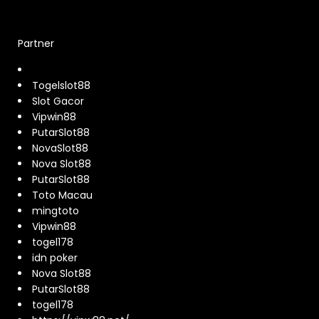
Partner
Togelslot88
Slot Gacor
Vipwin88
PutarSlot88
NovaSlot88
Nova Slot88
PutarSlot88
Toto Macau
mingtoto
Vipwin88
togel178
idn poker
Nova Slot88
PutarSlot88
togel178